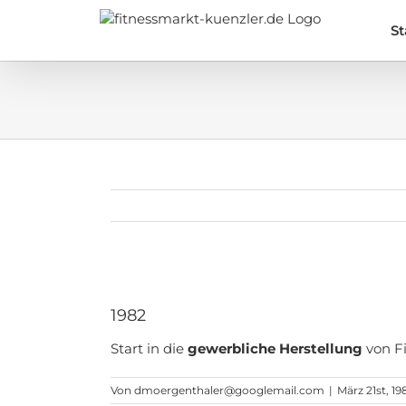
Zum
Inhalt
St
springen
Zeige
grösseres
1982
Bild
Start in die
gewerbliche Herstellung
von Fi
Von
dmoergenthaler@googlemail.com
|
März 21st, 19